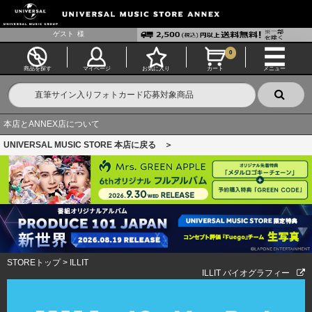
ゲスト
様
0
商品を探す
マイページ
お気に入り
カート
メニュー
本店とANNEX店について
UNIVERSAL MUSIC STORE 本店に戻る ＞
STOREトップ
>
ILLIT
ILLIT バイオグラフィー