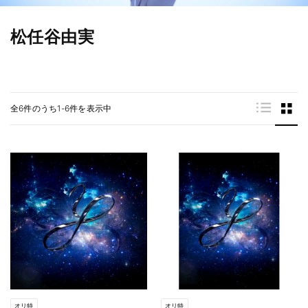
松任谷由実
全6件のうち1-6件を表示中
オリ特
オリ特