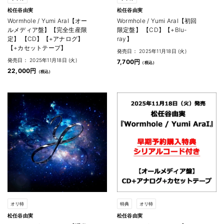
松任谷由実
松任谷由実
Wormhole / Yumi AraI【オー
Wormhole / Yumi AraI【初回
ルメディア盤】【完全生産限
限定盤】 【CD】【+Blu-
定】 【CD】【+アナログ】
ray】
【+カセットテープ】
発売日： 2025年11月18日 (火)
発売日： 2025年11月18日 (火)
7,700円
22,000円
オリ特
特典
オリ特
松任谷由実
松任谷由実