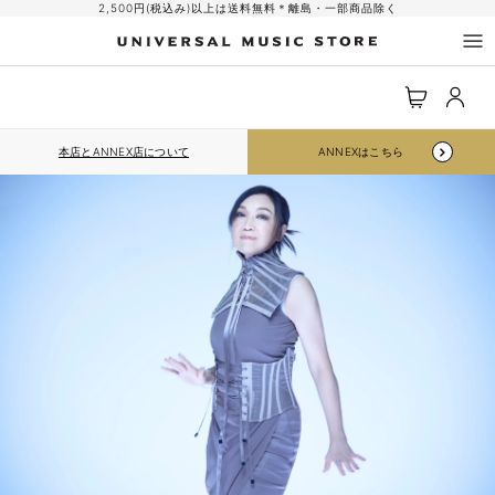
コンテ
2,500円(税込み)以上は送料無料＊離島・一部商品除く
ンツに
進む
ロ
カ
グ
ー
イ
ト
ン
本店とANNEX店について
ANNEXはこちら