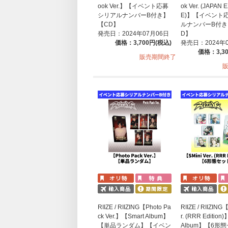
ook Ver.】【イベント応募
ok Ver. (JAPAN
シリアルナンバーB付き】
E)】【イベント
【CD】
ルナンバーB付き
発売日：2024年07月06日
D】
価格：3,700円(税込)
発売日：2024年
価格：3,3
販売期間終了
RIIZE / RIIZING【Photo Pa
RIIZE / RIIZING
ck Ver.】【Smart Album】
r. (RRR Edition
【単品ランダム】【イベン
Album】【6形