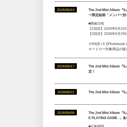
2026/06/24
The 2nd Mini A
ー限定絵柄「メンバー別
■開催日程
【1回目】2026年6月24日(
【2回目】2026年6月29日(
※RIIZE / II【Pho
キードロー対象商品の販
2026/06/17
The 2nd Mini A
定！
2026/06/11
The 2nd Mini Alb
2026/06/08
The 2nd Mini Album『
E PLAYING GAM
■応募期間