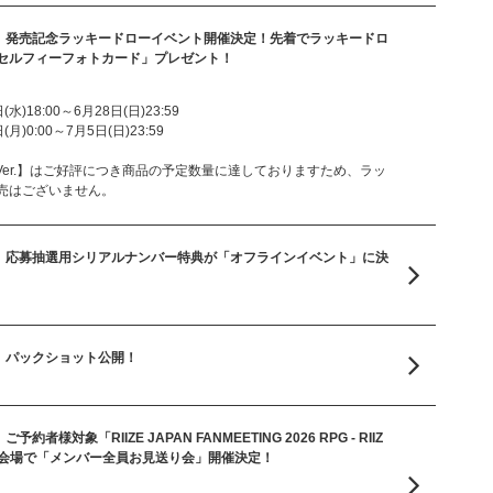
lbum『II』発売記念ラッキードローイベント開催決定！先着でラッキードロ
セルフィーフォトカード」プレゼント！
水)18:00～6月28日(日)23:59
月)0:00～7月5日(日)23:59
tobook Ver.】はご好評につき商品の予定数量に達しておりますため、ラッ
売はございません。
lbum『II』応募抽選用シリアルナンバー特典が「オフラインイベント」に決
um『II』パックショット公開！
II』ご予約者様対象「RIIZE JAPAN FANMEETING 2026 RPG - RIIZ
E -」各会場で「メンバー全員お見送り会」開催決定！