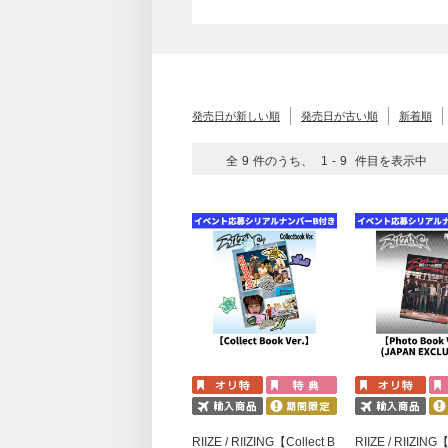
発売日が新しい順
発売日が古い順
新着順
全
9
件のうち、
1
-
9
件目を表示中
RIIZE / RIIZING【Collect B
RIIZE / RIIZING