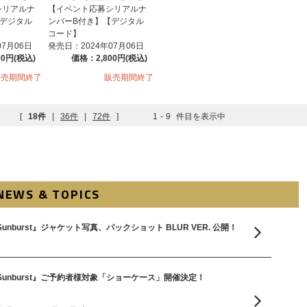
シリアルナ
【イベント応募シリアルナ
【デジタル
ンバーB付き】【デジタル
コード】
07月06日
発売日：2024年07月06日
00円(税込)
価格：2,800円(税込)
販売期間終了
販売期間終了
[
18件
|
36件
|
72件
]
1
-
9
件目を表示中
NEWS & TOPICS
ngle『Sunburst』ジャケット写真、パックショット BLUR VER. 公開！
ingle『Sunburst』ご予約者様対象「ショーケース」開催決定！