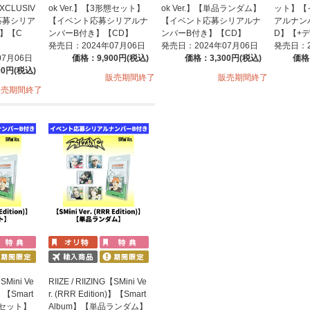
 EXCLUSIV
ok Ver.】【3形態セット】
ok Ver.】【単品ランダム】
ット】【
応募シリア
【イベント応募シリアルナ
【イベント応募シリアルナ
アルナン
】【C
ンバーB付き】【CD】
ンバーB付き】【CD】
D】【+
発売日：2024年07月06日
発売日：2024年07月06日
発売日：2
07月06日
価格：9,900円(税込)
価格：3,300円(税込)
価格
00円(税込)
販売期間終了
販売期間終了
販売期間終了
【SMini Ve
RIIZE / RIIZING【SMini Ve
)】【Smart
r. (RRR Edition)】【Smart
態セット】
Album】【単品ランダム】