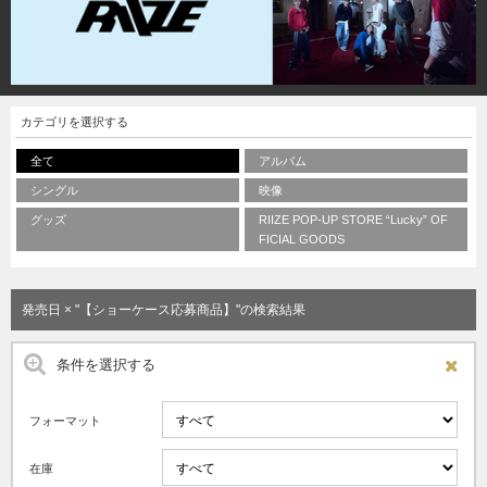
カテゴリを選択する
全て
アルバム
シングル
映像
グッズ
RIIZE POP-UP STORE “Lucky” OF
FICIAL GOODS
発売日 × "【ショーケース応募商品】"の検索結果
条件を選択する
フォーマット
在庫