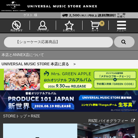
ゲスト
様
0
商品を探す
マイページ
お気に入り
カート
メニュー
本店とANNEX店について
UNIVERSAL MUSIC STORE 本店に戻る ＞
STOREトップ
>
RIIZE
RIIZE バイオグラフィー