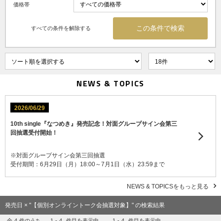
価格帯
すべての条件を解除する
NEWS & TOPICS
2026/06/29
10th single『なつめき』発売記念！対面グループサイン会第三
回抽選受付開始！
※対面グループサイン会第三回抽選
受付期間：6月29日（月）18:00～7月1日（水）23:59まで
NEWS & TOPICSをもっと見る
発売日 × "【個別オンライントーク会抽選対象】" の検索結果
全
4
件のうち、
1
-
4
件目を表示中
1
-
4
件目を表示中