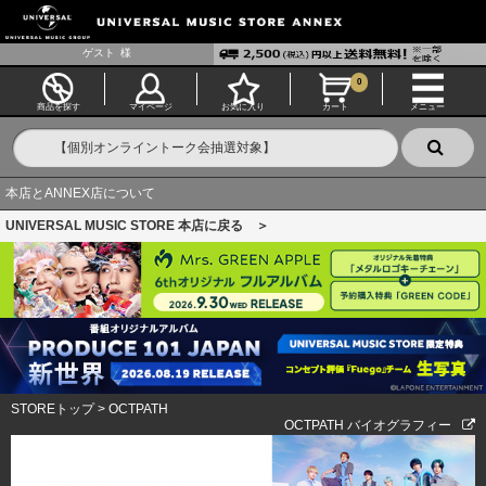
ゲスト
様
0
商品を探す
マイページ
お気に入り
カート
メニュー
本店とANNEX店について
UNIVERSAL MUSIC STORE 本店に戻る ＞
STOREトップ
>
OCTPATH
OCTPATH バイオグラフィー