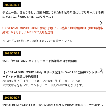
2025/08/01
デビュー後、目まぐるしい活動を続けてきたME:Iが2年目にしてリリースする初
のアルバム『WHO I AM』9/3リリース！
UNIVERSAL MUSIC STORE 限定3形態セット特典：CD収納BOX（CD3形態収
納可）&オリジナルME:Iロゴ入り配送箱
さらに「CD収納BOX」80個はメンバー直筆サイン入り！
2025/07/14
1STL『WHO I AM』エントリーコード施策第２弾予約開始！
【＜1ST ALBUM『WHO I AM』リリース記念SHOWCASEご招待エントリーコ
ード＞付き商品ご予約期間】
2025年7月14日（月）12：00～2025年8月1日（金）10：00
※注文確定をもって、エントリーコード配布の対象となります。
2025/06/27
1ST ALBUM『WHO I AM』 9/3(水)発売！当ストア限定3形態セットご予約で メ