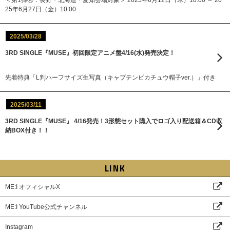
25年6月27日（金）10:00
2025/03/28
3RD SINGLE『MUSE』初回限定アニメ盤4/16(水)発売決定！
先着特典「L判ハーフサイズ生写真（キャプテンピカチュウ帽子ver.）」付き
2025/03/11
3RD SINGLE『MUSE』 4/16発売！3形態セット購入でロゴ入り配送箱＆CD収
納BOX付き！！
LINK
ME:I オフィシャルX
ME:I YouTube公式チャンネル
Instagram