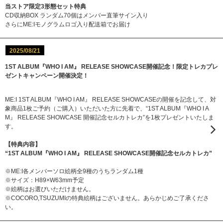
当ストア限定3形態セット特典
CD収納BOX ランダム70個はメンバー直筆サイン入り
さらにME:Iモノグラムロゴ入り配送箱でお届け
2025/08/21
1ST ALBUM『WHO I AM』 RELEASE SHOWCASE開催記念！限定トレカプレ
ゼントキャンペーン開催決定！
ME:I 1ST ALBUM『WHO I AM』 RELEASE SHOWCASEの開催を記念して、対
象商品1枚ご予約（ご購入）いただいた方に先着で、“1ST ALBUM『WHO I A
M』 RELEASE SHOWCASE 開催記念セルカトレカ”を1枚プレゼントいたしま
す。
【特典内容】
“1ST ALBUM『WHO I AM』 RELEASE SHOWCASE開催記念セルカトレカ”
※ME:I各メンバーソロ絵柄全9種のうちランダム1種
※サイズ：H89×W63mm予定
※絵柄はお選びいただけません。
※COCORO,TSUZUMIの特典絵柄はございません。あらかじめご了承くださ
い。