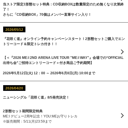
当ストア限定3形態セット特典：CD収納BOXは数量限定のため無くなり次第終
了！
さらに「CD収納BOX」70個はメンバー直筆サイン入り！
2026/05/12
『花咲く道』オンライン予約キャンペーンスタート！2形態セットご購入でエン
トリーコード＆限定トレカ付き！！
【＜『2026 ME:I 2ND ARENA LIVE TOUR "ME:I WAY"』会場での“OFFICIAL
出待ち会”ご招待エントリーコード＞付き商品ご予約期間】
2026年5月12日(火) 12：00 ～ 2026年6月8日(月) 10:00まで
2026/04/20
ニューシングル「花咲く道」8/5発売決定！
2形態セット期間限定特典
ME:I デビュー2周年記念！YOU:MEお守りトレカ
※販売期間：5/11(月)23:59まで