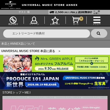
ゲスト
様
0
商品を探す
マイページ
お気に入り
カート
メニュー
本店とANNEX店について
UNIVERSAL MUSIC STORE 本店に戻る ＞
STOREトップ
>
ME:I