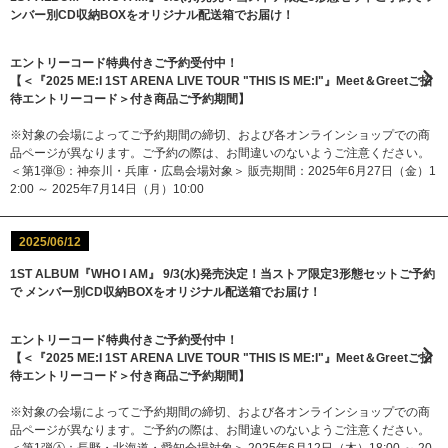
ンバー別CD収納BOXをオリジナル配送箱でお届け！
エントリーコード特典付きご予約受付中！
【＜『2025 ME:I 1ST ARENA LIVE TOUR "THIS IS ME:I"』Meet＆Greetご招
待エントリーコード＞付き商品ご予約期間】
※対象の会場によってご予約期間の締切、および各オンラインショップでの商
品ページが異なります。ご予約の際は、お間違いのないようご注意ください。
＜第1弾Ⓑ：神奈川・兵庫・広島会場対象＞ 販売期間：2025年6月27日（金）1
2:00 ～ 2025年7月14日（月）10:00
2025/06/12
1ST ALBUM『WHO I AM』 9/3(水)発売決定！当ストア限定3形態セットご予約
で メンバー別CD収納BOXをオリジナル配送箱でお届け！
エントリーコード特典付きご予約受付中！
【＜『2025 ME:I 1ST ARENA LIVE TOUR "THIS IS ME:I"』Meet＆Greetご招
待エントリーコード＞付き商品ご予約期間】
※対象の会場によってご予約期間の締切、および各オンラインショップでの商
品ページが異なります。ご予約の際は、お間違いのないようご注意ください。
＜第1弾Ⓐ：長野・北海道・愛知会場対象＞ 2025年6月12日（木）18:00 ～ 20