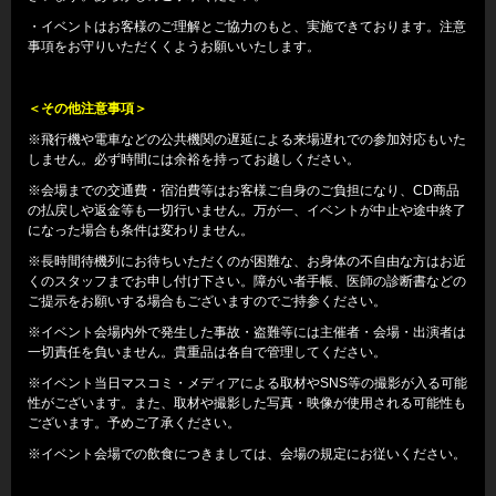
・イベントはお客様のご理解とご協力のもと、実施できております。注意
事項をお守りいただくくようお願いいたします。
＜その他注意事項＞
※飛行機や電車などの公共機関の遅延による来場遅れでの参加対応もいた
しません。必ず時間には余裕を持ってお越しください。
※会場までの交通費・宿泊費等はお客様ご自身のご負担になり、CD商品
の払戻しや返金等も一切行いません。万が一、イベントが中止や途中終了
になった場合も条件は変わりません。
※長時間待機列にお待ちいただくのが困難な、お身体の不自由な方はお近
くのスタッフまでお申し付け下さい。障がい者手帳、医師の診断書などの
ご提示をお願いする場合もございますのでご持参ください。
※イベント会場内外で発生した事故・盗難等には主催者・会場・出演者は
一切責任を負いません。貴重品は各自で管理してください。
※イベント当日マスコミ・メディアによる取材やSNS等の撮影が入る可能
性がございます。また、取材や撮影した写真・映像が使用される可能性も
ございます。予めご了承ください。
※イベント会場での飲食につきましては、会場の規定にお従いください。