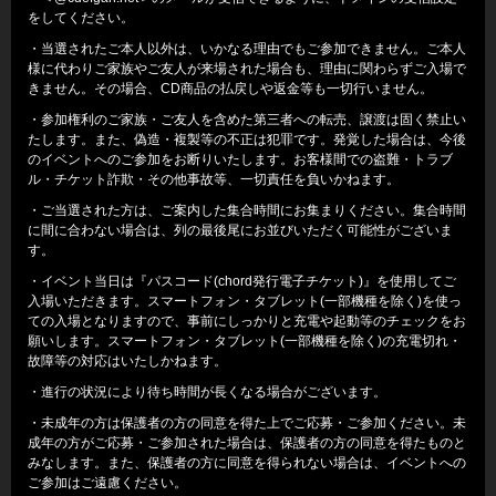
をしてください。
・当選されたご本人以外は、いかなる理由でもご参加できません。ご本人
様に代わりご家族やご友人が来場された場合も、理由に関わらずご入場で
きません。その場合、CD商品の払戻しや返金等も一切行いません。
・参加権利のご家族・ご友人を含めた第三者への転売、譲渡は固く禁止い
たします。また、偽造・複製等の不正は犯罪です。発覚した場合は、今後
のイベントへのご参加をお断りいたします。お客様間での盗難・トラブ
ル・チケット詐欺・その他事故等、一切責任を負いかねます。
・ご当選された方は、ご案内した集合時間にお集まりください。集合時間
に間に合わない場合は、列の最後尾にお並びいただく可能性がございま
す。
・イベント当日は『パスコード(chord発行電子チケット)』を使用してご
入場いただきます。スマートフォン・タブレット(一部機種を除く)を使っ
ての入場となりますので、事前にしっかりと充電や起動等のチェックをお
願いします。スマートフォン・タブレット(一部機種を除く)の充電切れ・
故障等の対応はいたしかねます。
・進行の状況により待ち時間が長くなる場合がございます。
・未成年の方は保護者の方の同意を得た上でご応募・ご参加ください。未
成年の方がご応募・ご参加された場合は、保護者の方の同意を得たものと
みなします。また、保護者の方に同意を得られない場合は、イベントへの
ご参加はご遠慮ください。