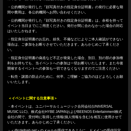
・公的機関が発行した『顔写真付きの指定身分証明書』の発行に必要な期
間や費用は、各公的機関へお問い合わせください。
・公的機関が発行した『顔写真付きの指定身分証明書』は、余裕を持って
イベント当日までにご用意ください。発行が間に合わなかった場合の対応
はいたしかねます。
・指定身分証明書のお忘れ、紛失、不備などによりご本人確認ができない
場合は、ご参加をお断りさせていただきます。あらかじめご了承くださ
い。
・指定身分証明書の偽造など不正が発覚した場合、別日、別の部の参加権
利をお持ちでも、当イベントへの参加は一切お断りいたします。また今後
開催するイベントへの参加も一切できなくなりますのでご注意ください
・転売・譲渡の防止のために、何卒、ご理解・ご協力のほどよろしくお願
いいたします。
＜イベントに関する注意事項＞
・本イベントは、ユニバーサルミュージック合同会社(UNIVERSAL
MUSIC LLC)、株式会社HYBE JAPANおよびBEENOS Entertainment株式
会社の間で、受付時に取得した情報(個人情報を含む)を相互に使用させて
いただきます。あらかじめご了承ください。
・＜@cdefgah.net＞のメールが受信できるように、ドメインの受信設定