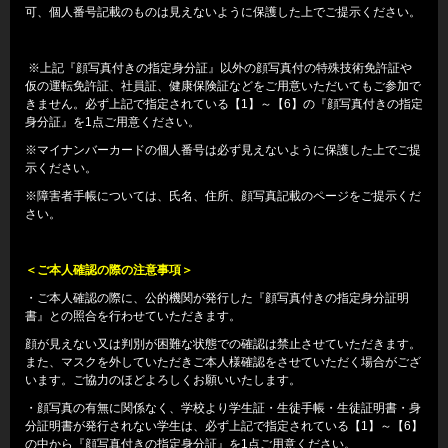
可、個人番号記載のものは見えないように保護した上でご提示ください。
※上記『顔写真付きの指定身分証』以外の顔写真付の特殊技術免許証や
仮の運転免許証、社員証、健康保険証などをご用意いただいてもご参加で
きません。必ず上記で指定されている【1】～【6】の『顔写真付きの指定
身分証』を1点ご用意ください。
※マイナンバーカードの個人番号は必ず見えないように保護した上でご提
示ください。
※障害者手帳については、氏名、住所、顔写真記載のページをご提示くだ
さい。
＜ご本人確認の際の注意事項＞
・ご本人確認の際に、公的機関が発行した『顔写真付きの指定身分証明
書』との照合を行わせていただきます。
顔が見えない又は判別が困難な状態での確認は禁止させていただきます。
また、マスクを外していただきご本人様確認をさせていただく場合がござ
います。ご協力のほどよろしくお願いいたします。
・顔写真の有無に関係なく、学校より学生証・生徒手帳・生徒証明書・身
分証明書が発行されない学生は、必ず上記で指定されている【1】～【6】
の中から『顔写真付きの指定身分証』を1点ご用意ください。