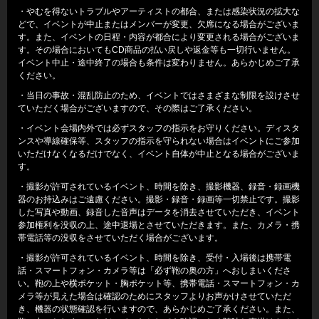
・やむを得ないトラブルやアーティストの都合、または感染状況の拡大な
どで、イベントが中止またはメンバーが変更、欠席になる場合がございま
す。また、イベントの日程・内容が都合により変更される場合がございま
す。その場合においてもCD商品の払い戻しや返金等も一切行いません。
イベント中止・途中終了の場合も条件は変わりません。あらかじめご了承
ください。
・当日の事故・混乱防止のため、イベントではさまざまな制限を設けさせ
ていただく場合がございますので、その際はご了承ください。
・イベント会場内外では必ずスタッフの指示をお守りください。ディスタ
ンスや導線確保等、スタッフの指示を守られない場合はイベントにご参加
いただけなくなるだけでなく、イベント自体が中止となる場合がございま
す。
・撮影が許可されているイベント、時間を除き、撮影機器、録音・録画機
器のお持込みはご遠慮ください。撮影・録音・録画等一切禁止です。撮影
した写真や動画、録音した音声はデータを消去させていただき、イベント
参加権利を没収の上、途中退場とさせていただきます。また、カメラ・携
帯電話等の没収をさせていただく場合がございます。
・撮影が許可されているイベント、時間を除き、受付・入場後は携帯電
話・スマートフォン・カメラ等は「必ず鞄の奥の方」へおしまいくださ
い。鞄の上や横ポケット・胸ポケット等、携帯電話・スマートフォン・カ
メラ等が見えた場合は確認のためにスタッフよりお声かけさせていただ
き、機器の状態確認を行いますので、あらかじめご了承ください。また、