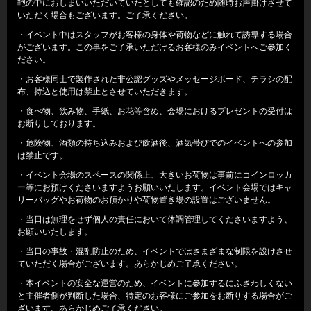
鞄の中におしまいいただいていたとしても確認のため随時お声掛けさせて
いただく場合もございます。ご了承ください。
・イベント中はスタッフがお客様の身体や荷物などに触れて誘導する場合
がございます。この事をご了承いただけるお客様のみイベントへご参加く
ださい。
・お客様同士で製作された非公認グッズやメッセージボード、チラシの配
布、持込と使用は禁止とさせていただきます。
・食べ物、飲み物、手紙、お花等含め、会場におけるプレゼントの受付は
お断りしております。
・危険物、酒類の持ち込みおよび飲酒後、酒気帯びでのイベントへの参加
は禁止です。
・イベント会場のスペースの関係上、大きいお荷物は事前にコインロッカ
ー等にお預けくださいますようお願いいたします。イベント会場ではキャ
リーバッグやお荷物のお預かりや荷物置き場の設置はございません。
・当日は無理をせず個人の責任において体調管理してくださいますよう、
お願いいたします。
・当日の事故・混乱防止のため、イベントではさまざまな制限を設けさせ
ていただく場合がございます。あらかじめご了承ください。
・本イベントの安全な運営のため、イベントに参加するにふさわしくない
と主催者側が判断した場合、特定のお客様にご参加をお断りする場合がご
ざいます。あらかじめご了承ください。