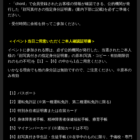
・「chord」で会員登録されたお客様の情報が確認できる、公的機関が発
行した『顔写真付きの指定身分証明書』(案内下部に記載)を必ずご準備く
ださい。
・受付時間に余裕を持ってご参加ください。
＜イベント当日ご用意いただくご本人確認証明書＞
イベントに参加される際は、必ず公的機関が発行した、当選されたご本人
様の『顔写真付きの指定身分証明書』の原本(写真・コピー・有効期限切
れのもの不可)を【1】～【6】の中から1点ご用意ください。
いかなる理由でも他の身分証は無効ですので、ご注意ください。※原本の
み有効
【1】パスポート
【2】運転免許証 (※第一種運転免許、第二種運転免許に限る)
【3】特別永住者証明書または在留カード
【4】身体障害者手帳、精神障害者保健福祉手帳、療育手帳
【5】マイナンバーカード (※通知カードは不可)
【6】顔写真付き学生証・生徒手帳 (※在学中のものに限り、予備校・専門