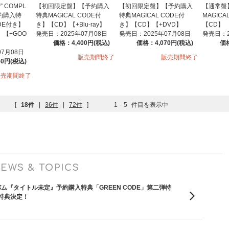
y” COMPL
【初回限定盤】【予約購入
【初回限定盤】【予約購入
【通常盤
予約購入特
特典MAGICAL CODE付
特典MAGICAL CODE付
MAGICA
ODE付き】
き】【CD】【+Blu-ray】
き】【CD】【+DVD】
【CD】
】【+GOO
発売日：2025年07月08日
発売日：2025年07月08日
発売日：2
価格：4,400円(税込)
価格：4,070円(税込)
価格
07月08日
販売期間終了
販売期間終了
50円(税込)
販売期間終了
[
18件
|
36件
|
72件
]
1
-
5
件目を表示中
EWS & TOPICS
バム『タイトル未定』予約購入特典「GREEN CODE」第二弾特
特典決定！