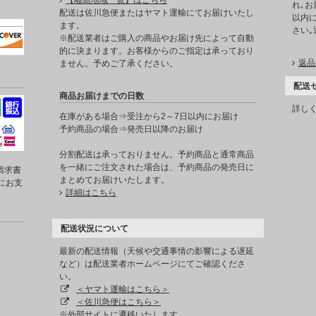
【離島地域一覧】はこちら
れ､お
。
配送は佐川急便またはヤマト運輸にてお届けいたし
以内に
ます。
さい
※配送業者はご購入の商品やお届け先によって自動
的に決まります。お客様からのご指定は承っており
返品
ません。予めご了承ください。
配送
商品お届けまでの日数
詳し
在庫がある場合⇒受注から2～7日以内にお届け
予約商品の場合⇒発売日以降のお届け
分割配送は承っておりません。予約商品と通常商品
を一緒にご注文された場合は、予約商品の発売日に
請求書
まとめてお届けいたします。
にお支
詳細はこちら
配送状況について
最新の配送情報（天候や交通事情の影響による遅延
など）は配送業者ホームページにてご確認くださ
い。
＜ヤマト運輸はこちら＞
＜佐川急便はこちら＞
※外部サイトに遷移いたします。