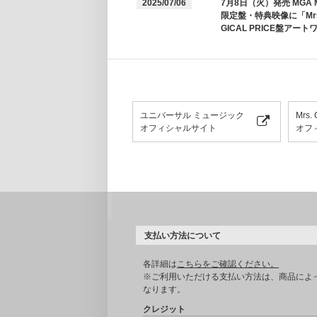
2025/07/06
7月8日（火）発売 MGA 
限定盤・特典映像に「Mrs
GICAL PRICE盤アー
ユニバーサル ミュージック
Mrs.
オフィシャルサイト
オフ
支払い方法について
各詳細は
こちらをご確認ください。
※ご利用いただける支払い方法は、商品によ
なります。
クレジット