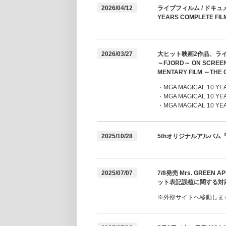
2026/04/12
ライブフィルム / ドキュ
YEARS COMPLETE F
2026/03/27
大ヒット映画2作品、ライブフィ
～FJORD～ ON SCRE
MENTARY FILM ～
・MGA MAGICAL 10 YEA
・MGA MAGICAL 10 YE
・MGA MAGICAL 10 YE
2025/10/28
5thオリジナルアルバム『
2025/07/07
7/8発売 Mrs. GRE
ット表記誤植に関する対
※外部サイトへ移動しま