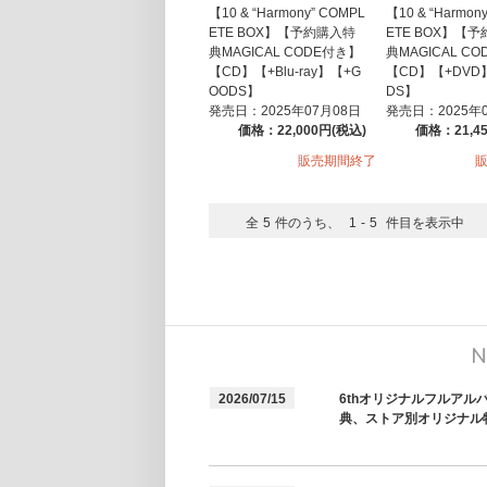
【10 & “Harmony” COMPL
【10 & “Harmon
ETE BOX】【予約購入特
ETE BOX】【
典MAGICAL CODE付き】
典MAGICAL C
【CD】【+Blu-ray】【+G
【CD】【+DVD
OODS】
DS】
発売日：2025年07月08日
発売日：2025年
価格：22,000円(税込)
価格：21,4
販売期間終了
全
5
件のうち、
1
-
5
件目を表示中
N
2026/07/15
6thオリジナルフルアル
典、ストア別オリジナル