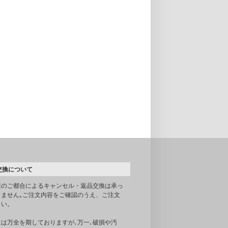
交換について
様のご都合によるキャンセル・返品交換は承っ
りません｡ご注文内容をご確認のうえ、ご注文
さい。
には万全を期しておりますが､万一､破損や汚