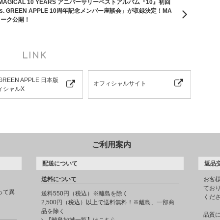
MAGICAL 10 YEARS アニバーサリーベストアルバム『10』初回
. GREEN APPLE 10周年記念メンバー座談会」が収録決定！MA
トワーク公開！
LINK
 GREEN APPLE 日本版
オフィシャルサイト
ィシャルX
ご利用案内
配送について
返品
送料について
お客
てお
って異
送料550円（税込）※離島を除く
くだ
2,500円（税込）以上で送料無料！※離島、一部商
品を除く
品質