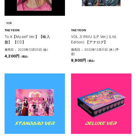
特典
TAEYEON
TAEYEON
To.X【Myself Ver.】【輸入
VOL.3 INVU (LP Ver.) (Ltd.
盤】 【CD】
Edition) 【アナログ】
発売日： 2023年12月22日 (金)
発売日： 2022年12月01日 (木) (予
定)
4,200円
9,900円