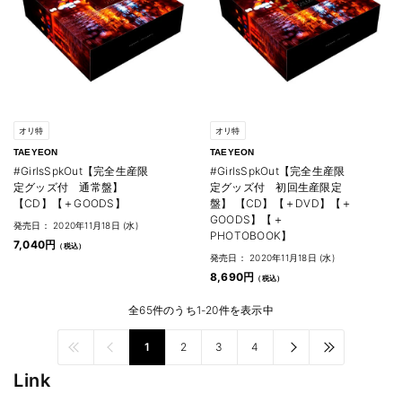
オリ特
オリ特
TAEYEON
TAEYEON
#GirlsSpkOut【完全生産限
#GirlsSpkOut【完全生産限
定グッズ付 通常盤】
定グッズ付 初回生産限定
【CD】【＋GOODS】
盤】 【CD】【＋DVD】【＋
GOODS】【＋
発売日： 2020年11月18日 (水)
PHOTOBOOK】
7,040円
発売日： 2020年11月18日 (水)
8,690円
全65件のうち1-20件を表示中
1
2
3
4
Link