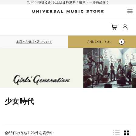
コンテ
2,500円(税込み)以上は送料無料＊離島・一部商品除く
ンツに
進む
ロ
カ
グ
ー
イ
ト
ン
本店とANNEX店について
ANNEXはこちら
少女時代
全65件のうち1-20件を表示中