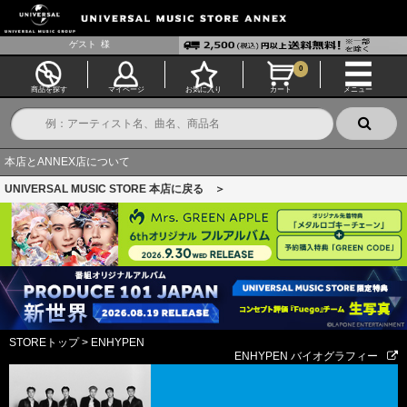
ゲスト
様
0
商品を探す
マイページ
お気に入り
カート
メニュー
本店とANNEX店について
UNIVERSAL MUSIC STORE 本店に戻る ＞
STOREトップ
>
ENHYPEN
ENHYPEN バイオグラフィー