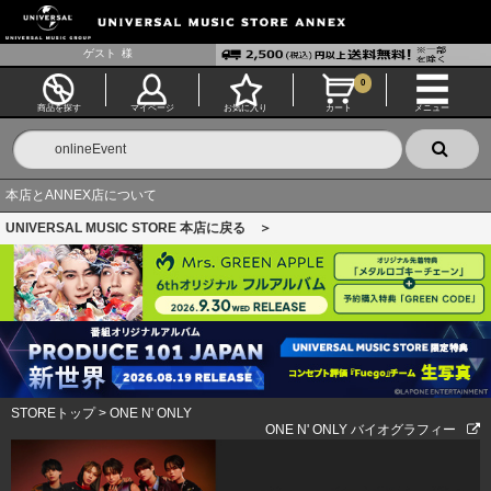
ゲスト
様
0
商品を探す
マイページ
お気に入り
カート
メニュー
本店とANNEX店について
UNIVERSAL MUSIC STORE 本店に戻る ＞
STOREトップ
>
ONE N' ONLY
ONE N' ONLY バイオグラフィー