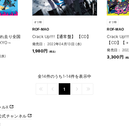
オリ特
オリ特
ROF-MAO
ROF-MAO
連れ去り全国
Crack Up!!!!【通常盤】 【CD】
Crack U
OKYO～
【CD】【＋B
発売日： 2022年04月13日 (水)
発売日： 202
1,980円
(水)
3,300円
全14件のうち1-14件を表示中
1
ャルX
ube公式チャンネル