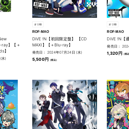
オリ特
オリ特
ROF-MAO
ROF-MAO
 New
DiVE !N【初回限定盤】 【CD
DiVE !N
u-ray】【＋
MAXI】【＋Blu-ray】
発売日： 202
ods】
発売日： 2024年07月24日 (水)
1,320円
(水)
5,500円