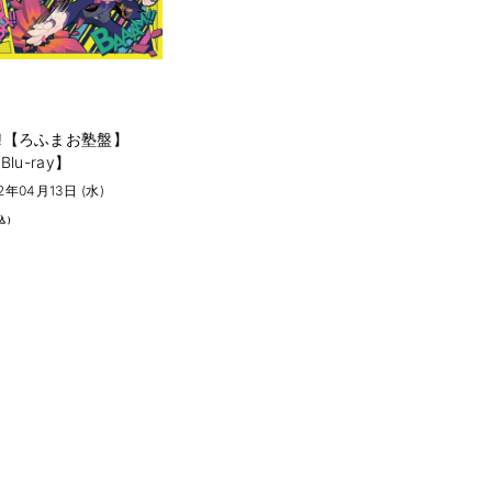
p!!!!【ろふまお塾盤】
lu-ray】
2年04月13日 (水)