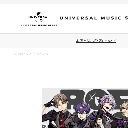
コンテ
ンツに
進む
本店とANNEX店について
STOREトップ
ROF-MAO