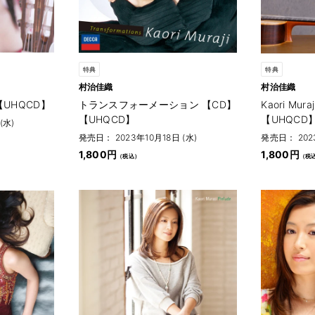
特典
特典
村治佳織
村治佳織
UHQCD】
トランスフォーメーション 【CD】
Kaori Mura
【UHQCD】
【UHQCD
(水)
発売日： 2023年10月18日 (水)
発売日： 2023
1,800円
1,800円