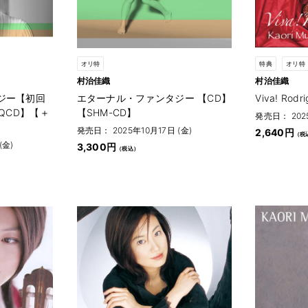
オリ特
特典
オリ特
村治佳織
村治佳織
ジー【初回
エターナル・ファンタジー 【CD】
Viva! Ro
QCD】【＋
【SHM-CD】
発売日： 2025
発売日： 2025年10月17日 (金)
2,640円
(金)
3,300円