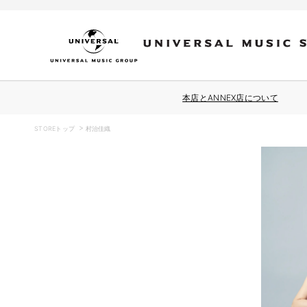
コンテ
ンツに
進む
本店とANNEX店について
STOREトップ
村治佳織