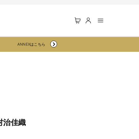
ロ
カ
グ
ー
イ
ト
ン
ANNEXはこちら
村治佳織