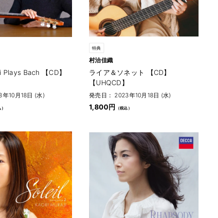
特典
村治佳織
ji Plays Bach 【CD】
ライア＆ソネット 【CD】
】
【UHQCD】
年10月18日 (水)
発売日： 2023年10月18日 (水)
1,800円