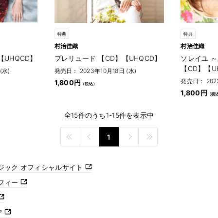
特典
特典
村治佳織
村治佳織
D】【UHQCD】
プレリュード 【CD】【UHQCD】
ソレイユ 
【CD】【U
(水)
発売日： 2023年10月18日 (水)
発売日： 2023
1,800円
1,800円
全15件のうち1-15件を表示中
1
ジック オフィシャルサイト
ラフィー
ア