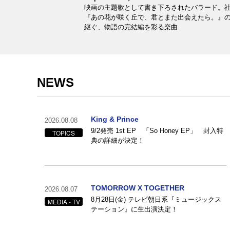
映画の主題歌として書き下ろされたバラード。
『あの花が咲く丘で、君とまた出会えたら。』
継ぐ、物語の完結編を彩る楽曲
NEWS
King & Prince
2026.08.08
9/2発売 1st EP 「So Honey EP」 封入特
TOPICS
典の詳細が決定！
TOMORROW X TOGETHER
2026.08.07
8月28日(金) テレビ朝日系『ミュージックス
MEDIA - TV
テーション』に生出演決定！