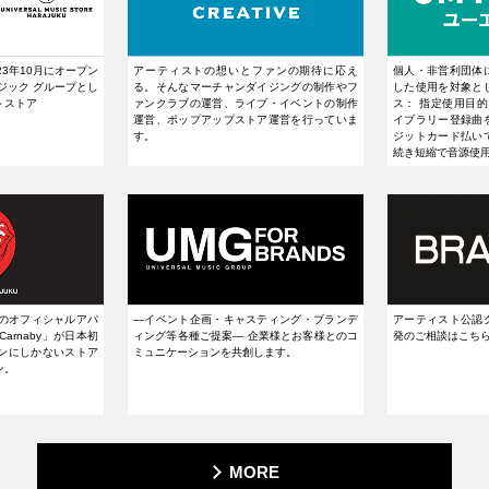
23年10月にオープン
個人・非営利団体
アーティストの想いとファンの期待に応え
ジック グループとし
した使用を対象と
る。そんなマーチャンダイジングの制作やフ
トストア
ス： 指定使用目的に
ァンクラブの運営、ライブ・イベントの制作
イブラリー登録曲
運営、ポップアップストア運営を行っていま
ジットカード払い
す。
続き短縮で音源使
NESのオフィシャルアパ
アーティスト公認
―イベント企画・キャスティング・ブランデ
Carnaby」が日本初
発のご相談はこち
ィング等各種ご提案― 企業様とお客様とのコ
ンにしかないストア
ミュニケーションを共創します。
ン。
MORE