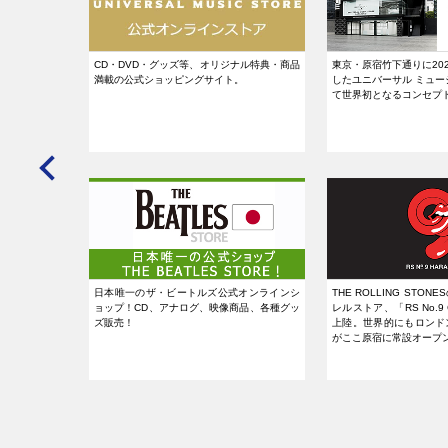
法。」曲の無断
CD・DVD・グッズ等、オリジナル特典・商品
東京・原宿竹下通りに20
ろう。SAVE
満載の公式ショッピングサイト。
したユニバーサル ミュー
て世界初となるコンセプ
日本唯一のザ・ビートルズ公式オンラインシ
THE ROLLING STO
ョップ！CD、アナログ、映像商品、各種グッ
レルストア、「RS No.9 
ズ販売！
上陸。世界的にもロンド
がここ原宿に常設オープ