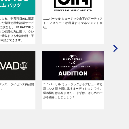
による、非営利目的に限定
ユニバーサル ミュージック傘下のアーティス
時代を超え
した音源使用申請新サービ
ト・アスリートが所属するマネジメント会
なかったあ
該当し、UM PATTSUラ
社。
ーティスト
をご使用の方に限り、クレ
ーション。
で通常よりも申請時間・手
音楽チャンネ
用申請ができます。
グッズ、ライセンス商品開
ユニバーサル ミュージックからデビューする
「洋楽で教
ら。
新しい才能を探し出すオーディションです。
プトに、ユニ
締め切りはありません。 まずは、はじめの一
使用した英
歩を踏み出しましょう！
育、“非認知
ています。