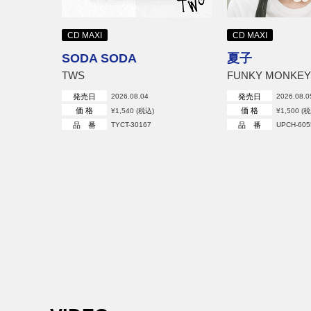
ョン
CD MAXI
CD MAXI
SODA SODA
夏子
TWS
FUNKY MONKEY
発売日
発売日
2026.08.04
2026.08.0
価 格
価 格
¥1,540 (税込)
¥1,500 (
品 番
品 番
TYCT-30167
UPCH-605