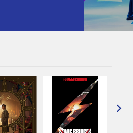
CD MAXI
消えな
timelesz
発売日
価 格