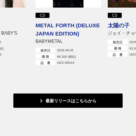
CD
CD
METAL FORTH (DELUXE
太陽の子
 BΛBY'S
ジェイ・チョ
JAPAN EDITION)
BABYMETAL
発売日
5
2026
価 格
税込)
¥3,
発売日
2026.08.05
品 番
5
UIC
価 格
¥6,300 (税込)
品 番
UICC-90019
最新リリースはこちらから