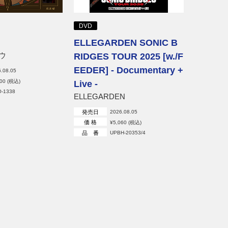
品 番
DVD
ELLEGARDEN SONIC B
ウ
RIDGES TOUR 2025 [w./F
EEDER] - Documentary +
.08.05
300 (税込)
Live -
O-1338
ELLEGARDEN
発売日
2026.08.05
価 格
¥5,060 (税込)
品 番
UPBH-20353/4