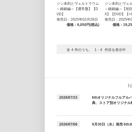
ジン未到とヴェルトラウム
ジン未到とヴェ
～銘銘編～【通常盤】【D
～銘銘編～【初回
VD】
X】【DVD】【+
発売日：2025年02月26日
発売日：2025年
価格：6,050円(税込)
価格：19,2
全
4
件のうち、
1
-
4
件目を表示中
N
2026/07/15
6thオリジナルフルアル
典、ストア別オリジナル
2026/07/06
9月30日（水）発売 6t