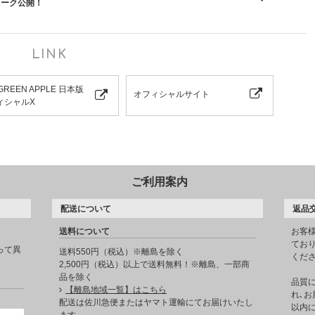
トワーク公開！
LINK
 GREEN APPLE 日本版
オフィシャルサイト
ィシャルX
ご利用案内
配送について
返品
送料について
お客
てお
って異
送料550円（税込）※離島を除く
くだ
2,500円（税込）以上で送料無料！※離島、一部商
品を除く
品質
【離島地域一覧】はこちら
れ､お
。
配送は佐川急便またはヤマト運輸にてお届けいたし
以内に