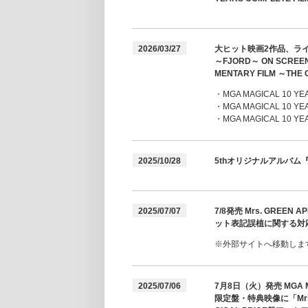
2026/03/27
大ヒット映画2作品、ライブフィ
～FJORD～ ON SCRE
MENTARY FILM ～
・MGA MAGICAL 10 YEA
・MGA MAGICAL 10 YE
・MGA MAGICAL 10 YE
2025/10/28
5thオリジナルアルバム『
2025/07/07
7/8発売 Mrs. GRE
ット表記誤植に関する対
※外部サイトへ移動しま
2025/07/06
7月8日（火）発売 MGA 
限定盤・特典映像に「Mrs