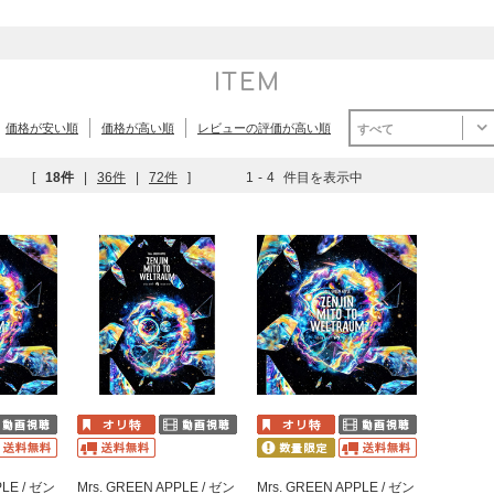
ITEM
価格が安い順
価格が高い順
レビューの評価が高い順
すべて
[
18件
|
36件
|
72件
]
1
-
4
件目を表示中
PLE / ゼン
Mrs. GREEN APPLE / ゼン
Mrs. GREEN APPLE / ゼン