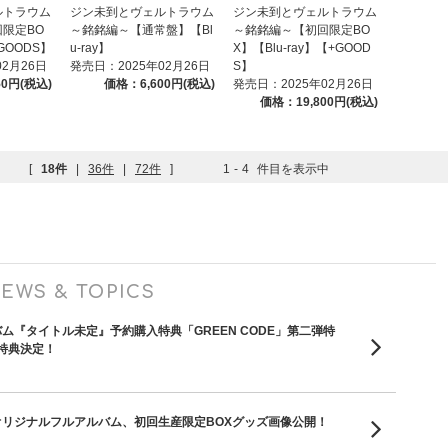
ルトラウム
ジン未到とヴェルトラウム
ジン未到とヴェルトラウム
限定BO
～銘銘編～【通常盤】【Bl
～銘銘編～【初回限定BO
GOODS】
u-ray】
X】【Blu-ray】【+GOOD
02月26日
発売日：2025年02月26日
S】
50円(税込)
価格：6,600円(税込)
発売日：2025年02月26日
価格：19,800円(税込)
[
18件
|
36件
|
72件
]
1
-
4
件目を表示中
EWS & TOPICS
バム『タイトル未定』予約購入特典「GREEN CODE」第二弾特
特典決定！
hオリジナルフルアルバム、初回生産限定BOXグッズ画像公開！