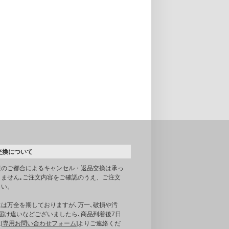
交換について
様のご都合によるキャンセル・返品交換は承っ
りません｡ご注文内容をご確認のうえ、ご注文
さい。
には万全を期しておりますが､万一､破損や汚
届け違いなどございましたら､商品到着後7日
[
専用お問い合わせフォーム
]よりご連絡くだ