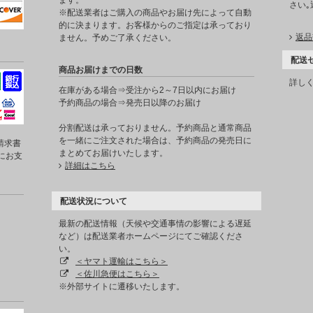
ます。
さい
※配送業者はご購入の商品やお届け先によって自動
的に決まります。お客様からのご指定は承っており
返品
ません。予めご了承ください。
配送
商品お届けまでの日数
詳し
在庫がある場合⇒受注から2～7日以内にお届け
予約商品の場合⇒発売日以降のお届け
分割配送は承っておりません。予約商品と通常商品
を一緒にご注文された場合は、予約商品の発売日に
請求書
まとめてお届けいたします。
にお支
詳細はこちら
配送状況について
最新の配送情報（天候や交通事情の影響による遅延
など）は配送業者ホームページにてご確認くださ
い。
＜ヤマト運輸はこちら＞
＜佐川急便はこちら＞
※外部サイトに遷移いたします。