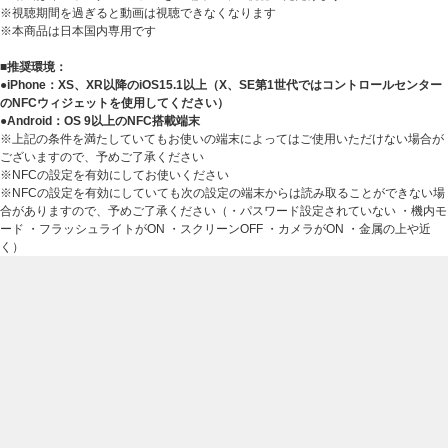
※視聴期間を過ぎると動画は視聴できなくなります
※本商品は日本国内専用です
■推奨環境：
●iPhone：XS、XR以降のiOS15.1以上（X、SE第1世代ではコントロールセンター
のNFCウィジェットを使用してください）
●Android：OS 9以上のNFC搭載端末
※上記の条件を満たしていてもお使いの端末によってはご使用いただけない場合が
ございますので、予めご了承ください
※NFCの設定を有効にしてお使いください
※NFCの設定を有効にしていても次の設定の端末からは読み取ることができない場
合がありますので、予めご了承ください（・パスワード設定されていない ・機内モ
ード ・フラッシュライトがON ・スクリーンOFF ・カメラがON ・金属の上や近
く）