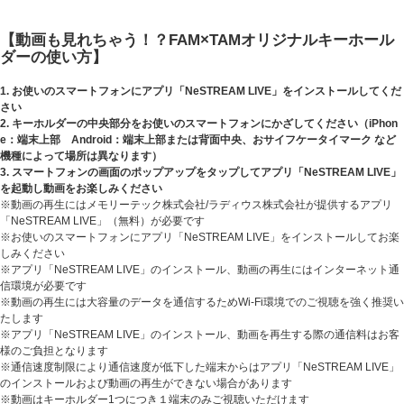
【動画も見れちゃう！？FAM×TAMオリジナルキーホール
ダーの使い方】
1. お使いのスマートフォンにアプリ「NeSTREAM LIVE」をインストールしてくだ
さい
2. キーホルダーの中央部分をお使いのスマートフォンにかざしてください（iPhon
e：端末上部 Android：端末上部または背面中央、おサイフケータイマーク など
機種によって場所は異なります）
3. スマートフォンの画面のポップアップをタップしてアプリ「NeSTREAM LIVE」
を起動し動画をお楽しみください
※動画の再生にはメモリーテック株式会社/ラディウス株式会社が提供するアプリ
「NeSTREAM LIVE」（無料）が必要です
※お使いのスマートフォンにアプリ「NeSTREAM LIVE」をインストールしてお楽
しみください
※アプリ「NeSTREAM LIVE」のインストール、動画の再生にはインターネット通
信環境が必要です
※動画の再生には大容量のデータを通信するためWi-Fi環境でのご視聴を強く推奨い
たします
※アプリ「NeSTREAM LIVE」のインストール、動画を再生する際の通信料はお客
様のご負担となります
※通信速度制限により通信速度が低下した端末からはアプリ「NeSTREAM LIVE」
のインストールおよび動画の再生ができない場合があります
※動画はキーホルダー1つにつき１端末のみご視聴いただけます