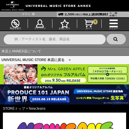
ゲスト
様
0
商品を探す
マイページ
お気に入り
カート
メニュー
本店とANNEX店について
UNIVERSAL MUSIC STORE 本店に戻る ＞
STOREトップ
>
NewJeans