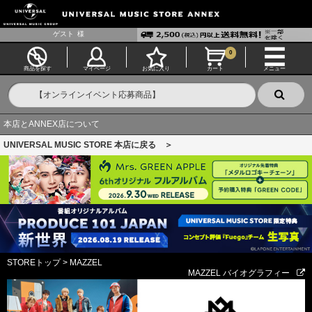
ゲスト
様
0
商品を探す
マイページ
お気に入り
カート
メニュー
本店とANNEX店について
UNIVERSAL MUSIC STORE 本店に戻る ＞
STOREトップ
>
MAZZEL
MAZZEL バイオグラフィー