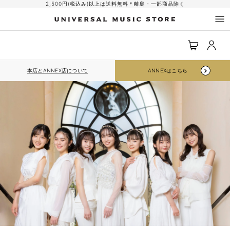
コンテ
2,500円(税込み)以上は送料無料＊離島・一部商品除く
ンツに
進む
ロ
カ
グ
ー
イ
ト
ン
本店とANNEX店について
ANNEXはこちら