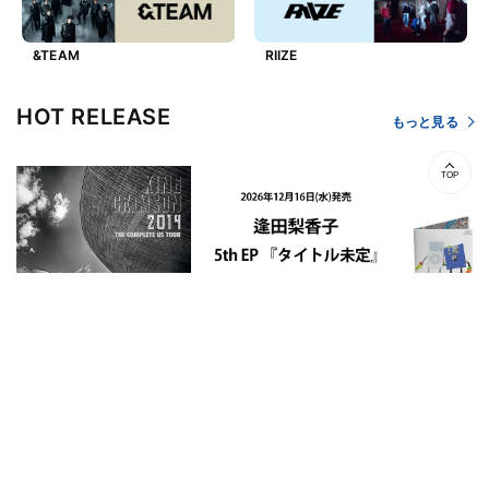
&TEAM
RIIZE
HOT RELEASE
もっと見る
TOP
キング・クリムゾン / 2014
逢田梨香子 / タイトル未定
アヴァランチーズ 
ザ・コンプリートUSツアー
【初回限定盤】【早期予約特
Memories D
(輸入盤日本アセンブル仕
典付き】【CD】【+Blu-
盤】【UNIVER
様）【初回生産限定盤】
ray】
STORE限定盤
【Blu-ray】
【カラー盤】