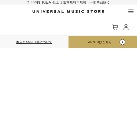
コンテ
2,500円(税込み)以上は送料無料＊離島・一部商品除く
ンツに
進む
ロ
カ
グ
ー
イ
ト
ン
本店とANNEX店について
ANNEXはこちら